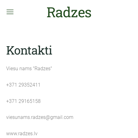
Radzes
Kontakti
Viesu nams "Radzes"
+371 29352411
+371 29165158
viesunams.radzes@gmail.com
www.radzes.lv