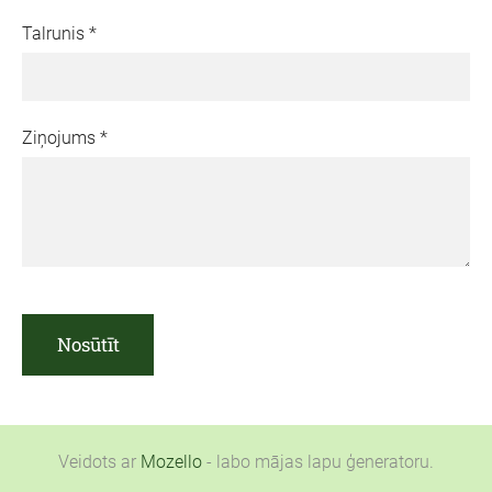
Talrunis
*
Ziņojums
*
Veidots ar
Mozello
- labo mājas lapu ģeneratoru.