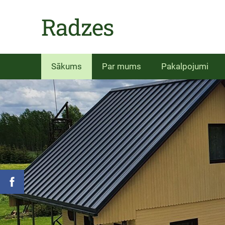
Radzes
Sākums
Par mums
Pakalpojumi